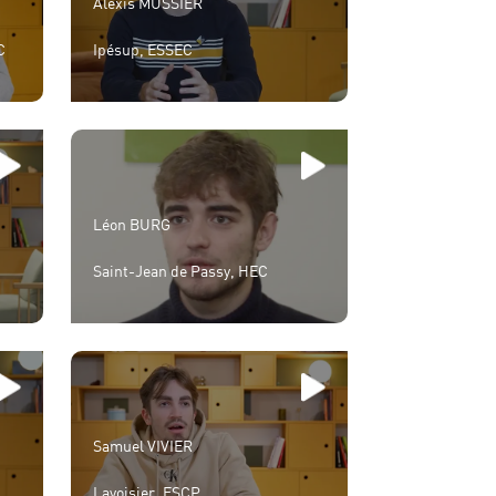
Alexis MUSSIER
C
Ipésup, ESSEC
Léon BURG
Saint-Jean de Passy, HEC
Samuel VIVIER
Lavoisier, ESCP