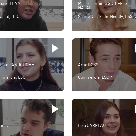
me SELLAM
Marie-Hermine GOUIFFES-
NATALI
kanal, HEC
Sainte-Croix-de-Neuilly, ESSE
thilde ANDOUCHE
Arno ROSSI
mmercia, ESCP
Commercia, ESCP
rin D
Lola CARREAU