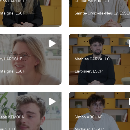
rion CARLIER
Guillaume BOILLOT
ntaigne, ESCP
Sainte-Croix-de-Neuilly, ESSE
ry LAROCHE
Mathias CARVALLO
ntaigne, ESCP
Lavoisier, ESCP
seph KEMOUN
Simon ABOUAF
ésup, HEC
Michelet, ESSEC