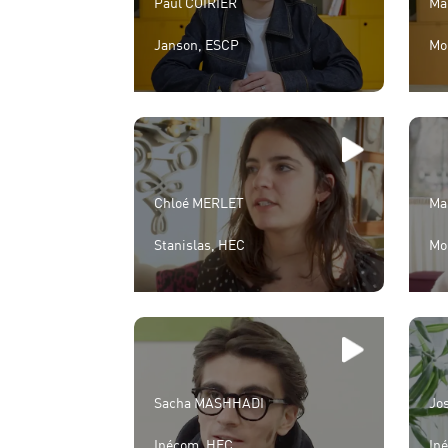
Paul COIRIER
Ma
Janson, ESCP
Mo
Chloé MERLET
Ma
Stanislas, HEC
Mo
Sacha MASHHADI
Jo
Ipécom, HEC
Ip