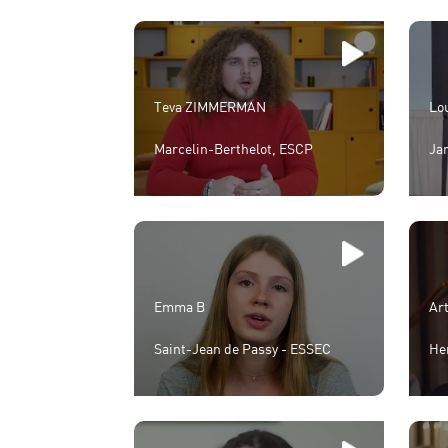
Teva ZIMMERMAN
Lo
Marcelin-Berthelot, ESCP
Ja
Emma B
Ar
Saint-Jean de Passy - ESSEC
He