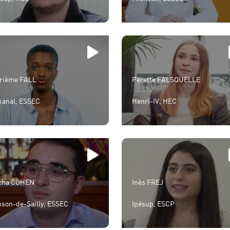
rième FALL
Perette FALSQUELLE
kanal, ESSEC
Henri-IV, HEC
cha COHEN
Inès FREJ
nson-de-Sailly, ESSEC
Ipésup, ESCP