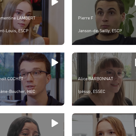
émentine LAMBERT
Pierre F
int-Louis, ESCP
Janson-de-Sailly, ESCP
noît COCHET
Alice BARBONNAT
lène-Boucher, HEC
Ipésup, ESSEC