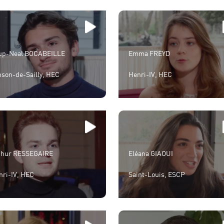
up-Neal BOCABEILLE
Emma FREYD
nson-de-Sailly, HEC
Henri-IV, HEC
thur RESSEGAIRE
Eléana GIAOUI
nri-IV, HEC
Saint-Louis, ESCP