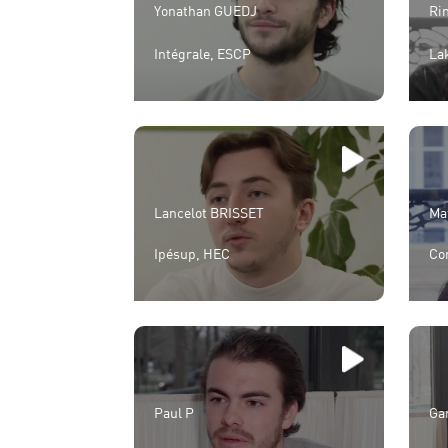
Yonathan GUEDJ
Ri
Intégrale, ESCP
La
Lancelot BRISSET
Ma
Ipésup, HEC
Co
Paul P
Ga