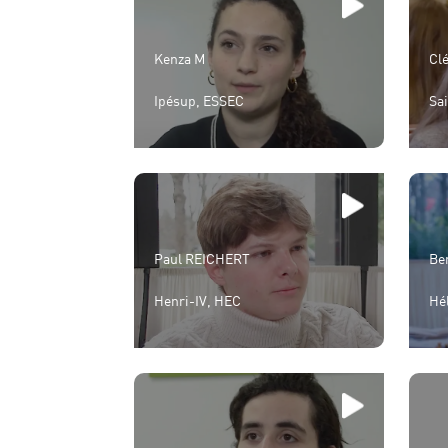
Kenza M
Cl
Ipésup, ESSEC
Sa
Paul REICHERT
Be
Henri-IV, HEC
Hé