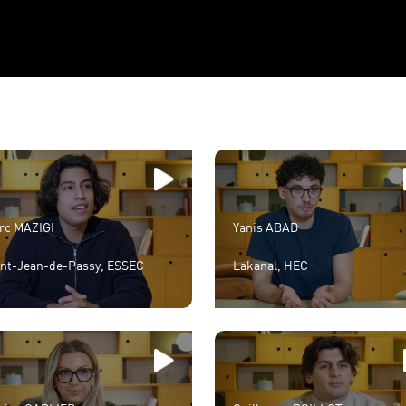
rc MAZIGI
Yanis ABAD
int-Jean-de-Passy, ESSEC
Lakanal, HEC