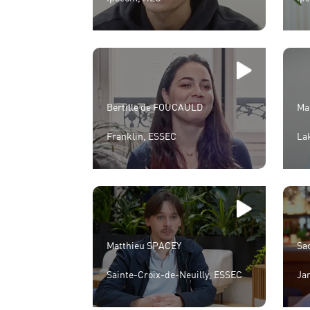
Bertille de FOUCAULD
Ma
Franklin, ESSEC
La
Matthieu SPACEY
Sa
Sainte-Croix-de-Neuilly, ESSEC
Ja